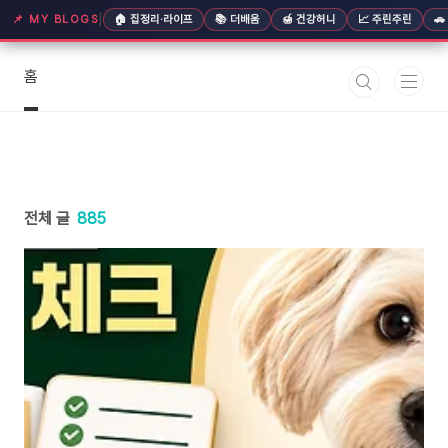
본문 바로가기
|
📌 MY BLOGS
🏠 집정리·라이프
📚 더배움
🍯 건강허니
📈 주린주린

홈
전체 글
885