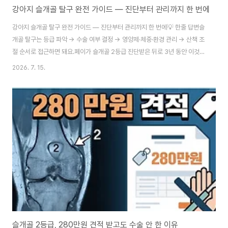
강아지 슬개골 탈구 완전 가이드 — 진단부터 관리까지 한 번에
강아지 슬개골 탈구 완전 가이드 — 진단부터 관리까지 한 번에💡 한줄 답변슬
개골 탈구는 등급 파악 → 수술 여부 결정 → 영양제·체중·환경 관리 → 산책 조
절 순서로 접근하면 돼요.페이가 슬개골 2등급 진단받은 뒤로 3년 동안 이것저
것 써왔어요. 등급 설명부터 수술비, 영양제, 산책, 집 환경, 회고까지. 어디서
2026. 7. 15.
뭘 봐야 할지 헷갈린다는 분들이 많아서 한 페이지로 모아봤어요.순서대로 읽
으셔도 되고, 필요한 부분만 골라 읽으셔도 돼요.STEP 1 · 우리 아이 슬개골,
지금 어느 등급인가요슬개골 탈구는 1~4등급으로 나뉘어요. 등급마다 증상도,
치료 방향도 완전히 달라요. 가장 먼저 읽어야 할 글이에요.📄 강아지 슬개골
탈구 1~4등급 증상·수술비 총정리1등급부터 4등급까지 단계별 증상 비교표,
고위험..
슬개골 2등급, 280만원 견적 받고도 수술 안 한 이유