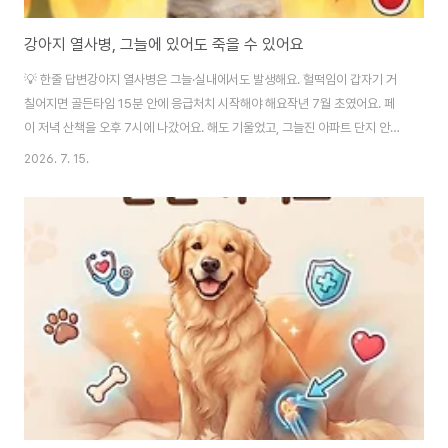
강아지 열사병, 그늘에 있어도 죽을 수 있어요
💡 한줄 답변강아지 열사병은 그늘·실내에서도 발생해요. 헐떡임이 갑자기 거
칠어지면 골든타임 15분 안에 응급처치 시작해야 해요작년 7월 초였어요. 페
이 저녁 산책을 오후 7시에 나갔어요. 해도 기울었고, 그늘진 아파트 단지 안이
라서 괜찮겠지 싶었거든요.근데 10분쯤 됐을 때 페이 헐떡임이 갑자기 달라졌
2026. 7. 15.
어요. 평소보다 빠르고, 뭔가 거칠었어요. 발걸음도 느려지고. 그 순간 뭔가 이
상하다는 걸 느꼈어요. 바로 안아서 집으로 뛰었어요.집에 와서 에어컨 틀고 발
바닥에 물 적셔줬더니 10분 뒤에 정상으로 돌아왔어요. 그날 독산동물병원 원
장님한테 전화해서 얘기했더니 이러시더라고요. "열사병 직전이었어요. 5분만
더 있었으면 병원 왔어야 했어요."그날 배운 게 있어요. 그늘이라고, 해가 졌다
고, 짧게 나갔다고 안전..