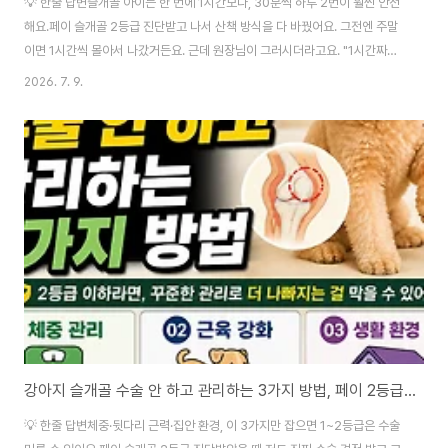
💡 한줄 답변슬개골 아이는 한 번에 1시간보다, 30분씩 하루 2번이 훨씬 안전
해요.페이 슬개골 2등급 진단받고 나서 산책 방식을 다 바꿨어요. 그전엔 주말
이면 1시간씩 몰아서 나갔거든요. 근데 원장님이 그러시더라고요. "1시간짜리
산책 한 번보다, 30분짜리 두 번이 훨씬 나아요."이 말이 뭔 소리인가 싶었는
2026. 7. 9.
데, 몇 달 지나고 나서 이해됐어요. 슬개골은 누적 부담이 문제가 아니라, 한 번
에 걸리는 최대 부하가 문제였어요.3년 동안 페이 산책 시켜보면서 정착한 5가
지 조절법 정리해봤어요. 슬개골 진단받은 아이 보호자분들한테 실질적으로 도
움 될 얘기예요.📋 목차• 산책 시간, 30분×2회가 정답인 이유• 강도 조절, 뛰
지 말고 걷게 하세요• 리드줄, 팽팽하게 당기면 슬개골 부담• 지면 선택, 아스
팔트보..
강아지 슬개골 수술 안 하고 관리하는 3가지 방법, 페이 2등급 3년 유지 비결
💡 한줄 답변체중·뒷다리 근력·집안 환경, 이 3가지만 잡으면 1~2등급은 수술