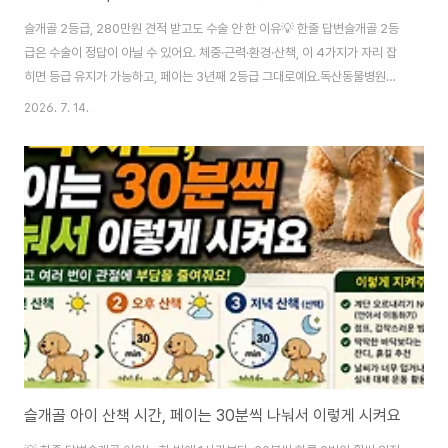
슬개골 2등급, 280만원 견적 받고도 수술 안 한 이유💡 한줄 답변슬개골 2등
급은 수술이 정답이 아닐 수 있어요. 체중·근력·환경·산책, 이 4가지가 자리 잡
히면 등급 유지가 가능하고, 페이는 3년째 2등급 그대로예요.독산동물병원에
서 슬개골 2등급 진단받던 날, 원장님이 견적서를 내미셨어요.한쪽 140만원,
2026. 7. 14.
양쪽 280만원. 페이 데리고 와서 그냥 절름이 좀 심해진 것 같다고 봐달라고
했을 뿐인데, 숫자가 너무 크게 보였어요.근데 원장님이 그 다음에 이 말씀도 하
셨거든요. "지금 당장은 수술 안 해도 돼요. 관리 먼저 해보시고 6개월 뒤에 다
시 봐요." 그 말 붙잡고 집에 왔어요.그게 3년 전이에요. 페이는 지금도 2등급
이에요. 등급이 안 올라갔어요. 이게 어떻게 가능했는지, 3년 동안 뭘 했는지, ..
슬개골 아이 산책 시간, 페이는 30분씩 나눠서 이렇게 시켜요