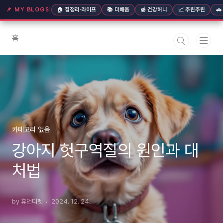
본문 바로가기
|
📌 MY BLOGS
🏠 집정리·라이프
📚 더배움
🍯 건강허니
📈 주린주린

홈
카테고리 없음
강아지 헛구역질의 원인과 대
처법
by 휴먼디펫
2024. 12. 24.