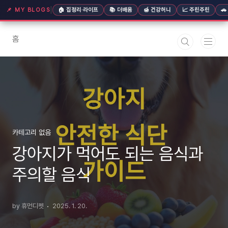
본문 바로가기
|
📌 MY BLOGS
🏠 집정리·라이프
📚 더배움
🍯 건강허니
📈 주린주린

홈
카테고리 없음
강아지가 먹어도 되는 음식과
주의할 음식
by 휴먼디펫
2025. 1. 20.