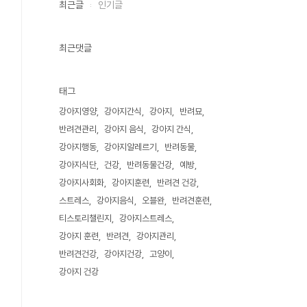
최근글
인기글
최근댓글
태그
강아지영양
강아지간식
강아지
반려묘
반려견관리
강아지 음식
강아지 간식
강아지행동
강아지알레르기
반려동물
강아지식단
건강
반려동물건강
예방
강아지사회화
강아지훈련
반려견 건강
스트레스
강아지음식
오블완
반려견훈련
티스토리챌린지
강아지스트레스
강아지 훈련
반려견
강아지관리
반려견건강
강아지건강
고양이
강아지 건강