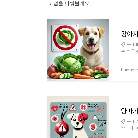
그 점을 다뤄볼게요!
강아지
📋 목차
추 속 특
나타날 수
humand
양파가
📋 목차
상과 나타
위한 사전