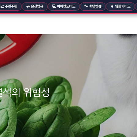
📈 주린주린
🚗 운전법규
💻 아이앤노마드
🐾 휴먼앤펫
👩 맘플가이드
결석의 위험성