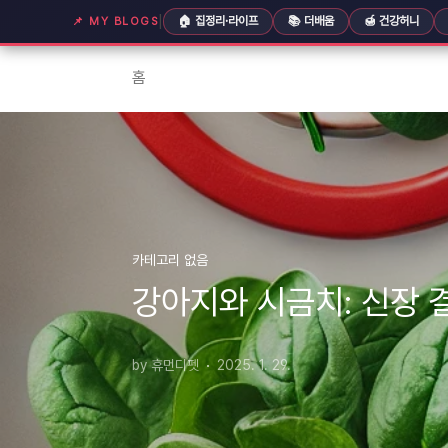
본문 바로가기
|
🏠 집정리·라이프
📚 더배움
🍯 건강허니
📌 MY BLOGS
홈
카테고리 없음
강아지와 시금치: 신장 
by 휴먼디펫
2025. 1. 29.