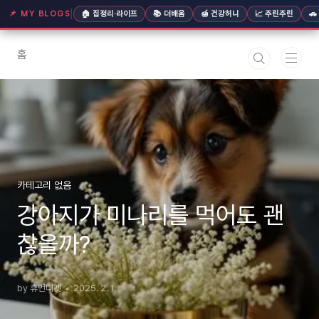
본문 바로가기
|
📌 MY BLOGS
🏠 집정리·라이프
📚 더배움
🍯 건강허니
📈 주린주린

홈
카테고리 없음
강아지가 미나리를 먹어도 괜
찮을까?
by 휴먼디펫
2025. 2. 1.