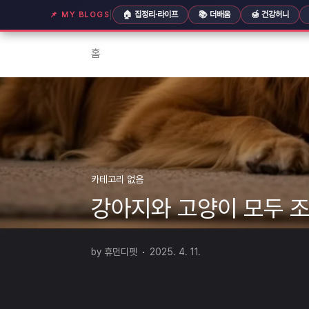
본문 바로가기
|
🏠 집정리·라이프
📚 더배움
🍯 건강허니
📌 MY BLOGS
홈
카테고리 없음
강아지와 고양이 모두 조
by 휴먼디펫
2025. 4. 11.