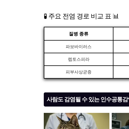
🧪 주요 전염 경로 비교 표 📊
질병 종류
파보바이러스
렙토스피라
피부사상균증
사람도 감염될 수 있는 인수공통감염