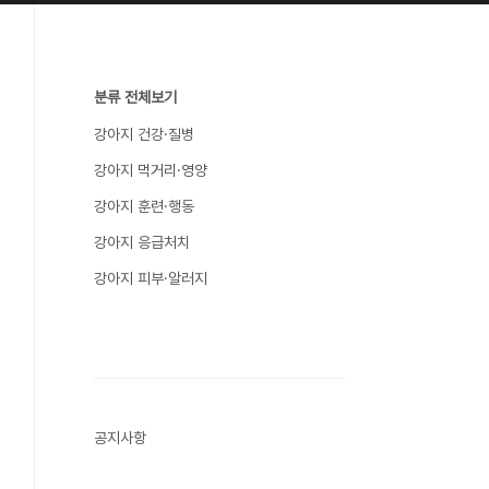
분류 전체보기
강아지 건강·질병
강아지 먹거리·영양
강아지 훈련·행동
강아지 응급처치
강아지 피부·알러지
공지사항