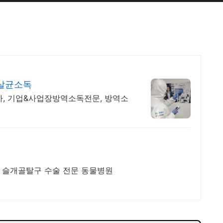
살균소독
, 기업&사업장방역소독전문, 방역소
절, 슬개골탈구 수술 전문 동물병원