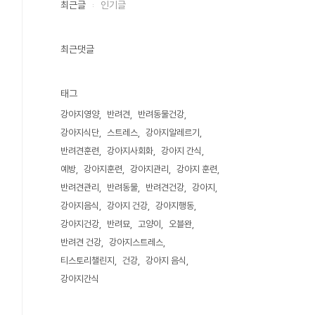
최근글
인기글
최근댓글
태그
강아지영양
반려견
반려동물건강
강아지식단
스트레스
강아지알레르기
반려견훈련
강아지사회화
강아지 간식
예방
강아지훈련
강아지관리
강아지 훈련
반려견관리
반려동물
반려견건강
강아지
강아지음식
강아지 건강
강아지행동
강아지건강
반려묘
고양이
오블완
반려견 건강
강아지스트레스
티스토리챌린지
건강
강아지 음식
강아지간식