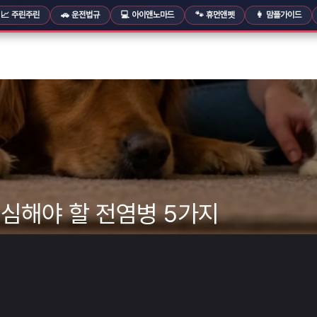
📈 주린주린
🚗 운전법규
💻 아이앤노마드
🐾 휴먼앤펫
👩 맘플가이드
심해야 할 전염병 5가지