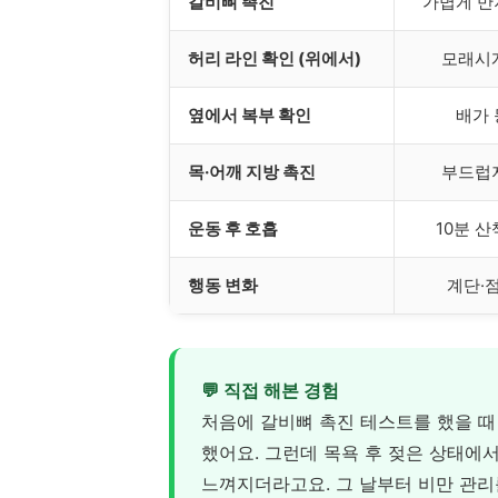
갈비뼈 촉진
가볍게 만
허리 라인 확인 (위에서)
모래시
옆에서 복부 확인
배가 
목·어깨 지방 촉진
부드럽
운동 후 호흡
10분 산
행동 변화
계단·
💬 직접 해본 경험
처음에 갈비뼈 촉진 테스트를 했을 때
했어요. 그런데 목욕 후 젖은 상태에
느껴지더라고요. 그 날부터 비만 관리