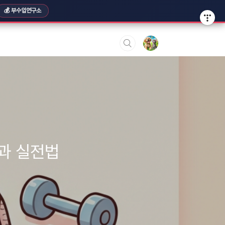
💰 부수입연구소
준과 실전법