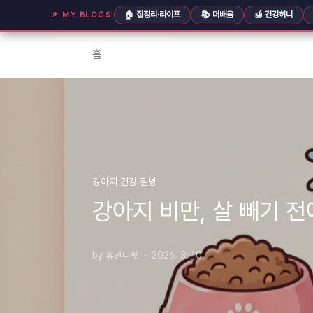
본문 바로가기
|
🏠 집정리·라이프
📚 더배움
🍯 건강허니
📌 MY BLOGS
홈
강아지 건강·질병
강아지 비만, 살 빼기 
by 휴먼디펫
2026. 3. 10.