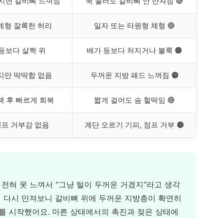
지면 갈비뼈 느껴짐
꾹 눌러도 갈비뼈 안 만져짐 🔴
계형 잘록한 허리
일자 또는 타원형 체형 🔴
등보다 살짝 위
배가 등보다 처지거나 불룩 🟠
지만 딱딱함 없음
두꺼운 지방 패드 느껴짐 🟠
책 후 빠르게 회복
짧게 걸어도 숨 헐떡임 🔴
점프 거부감 없음
계단 오르기 기피, 점프 거부 🟠
 전혀 못 느껴서 "그냥 털이 두꺼운 거겠지"라고 생각
서 다시 만져보니 갈비뼈 위에 두꺼운 지방층이 확연히
를 시작했어요. 마른 상태에서의 촉진과 젖은 상태에