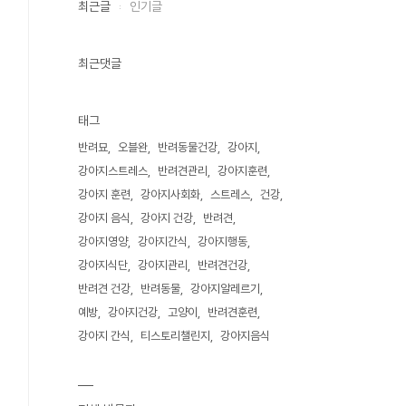
최근글
인기글
최근댓글
태그
반려묘
오블완
반려동물건강
강아지
강아지스트레스
반려견관리
강아지훈련
강아지 훈련
강아지사회화
스트레스
건강
강아지 음식
강아지 건강
반려견
강아지영양
강아지간식
강아지행동
강아지식단
강아지관리
반려견건강
반려견 건강
반려동물
강아지알레르기
예방
강아지건강
고양이
반려견훈련
강아지 간식
티스토리챌린지
강아지음식