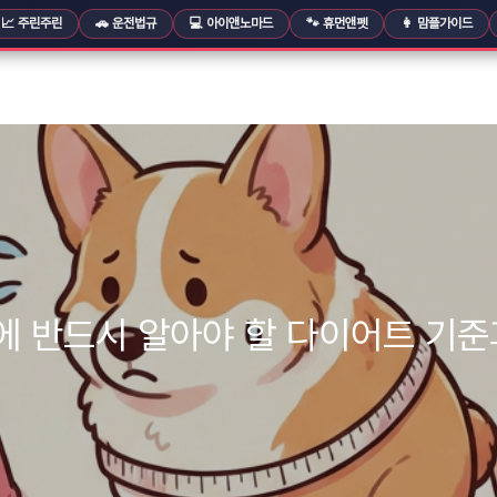
📈 주린주린
🚗 운전법규
💻 아이앤노마드
🐾 휴먼앤펫
👩 맘플가이드
전에 반드시 알아야 할 다이어트 기