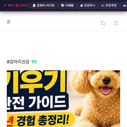
본문 바로가기
|
📌 MY BLOGS
🏠 집정리·라이프
📚 더배움
🍯 건강허니
📈 주린주린

홈
강아지건강
95