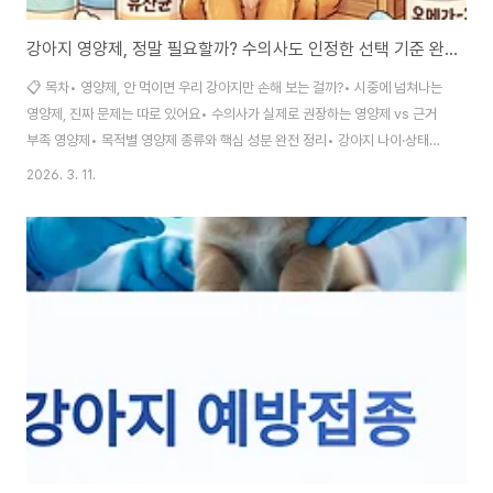
강아지 영양제, 정말 필요할까? 수의사도 인정한 선택 기준 완전 정복
📋 목차• 영양제, 안 먹이면 우리 강아지만 손해 보는 걸까?• 시중에 넘쳐나는
영양제, 진짜 문제는 따로 있어요• 수의사가 실제로 권장하는 영양제 vs 근거
부족 영양제• 목적별 영양제 종류와 핵심 성분 완전 정리• 강아지 나이·상태별
맞춤 영양제 로드맵• 수의사도 인정하는 5단계 영양제 선택 기준• 직접 겪은
2026. 3. 11.
실패담 – 비싼 영양제 4가지를 동시에 먹인 결과• 과잉 섭취·잘못된 조합의 부
작용과 주의사항• 돈 낭비 없이 현명하게 고르는 구매 꿀팁• FAQ 30개 – 보
호자가 가장 많이 묻는 질문 총정리강아지를 키우다 보면 어느 순간부터 영양
제 광고가 눈에 밟히기 시작해요. 관절 영양제, 피부 영양제, 눈 영양제, 장 유산
균, 오메가3, 종합비타민… 종류도 브랜드도 너무 많아서 뭘 먹여야 할지 오히
려 ..