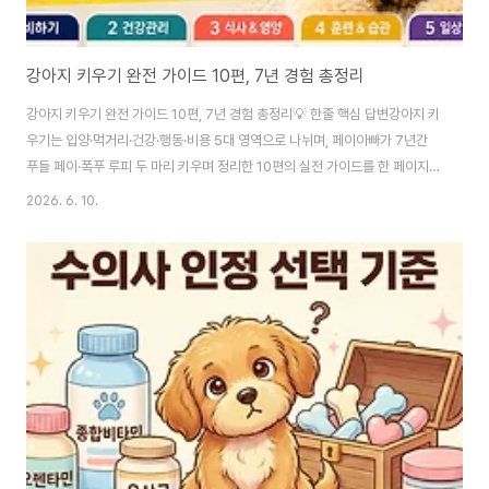
강아지 키우기 완전 가이드 10편, 7년 경험 총정리
강아지 키우기 완전 가이드 10편, 7년 경험 총정리💡 한줄 핵심 답변강아지 키
우기는 입양·먹거리·건강·행동·비용 5대 영역으로 나뉘며, 페이아빠가 7년간
푸들 페이·폭푸 루피 두 마리 키우며 정리한 10편의 실전 가이드를 한 페이지에
서 모두 확인할 수 있어요.📋 목차• 이 허브 가이드를 만든 이유• PART 1. 입
2026. 6. 10.
양과 법규 (필수 시작)• PART 2. 먹거리와 영양 (매일의 선택)• PART 3. 건
강과 의료비 (가장 중요)• PART 4. 행동과 훈련 (보호자 훈련)• PART 5. 13
년 비용 설계• 연령별 13년 로드맵 한눈에• 자주 묻는 질문 10가지강아지 키
우기, 진짜 막막하잖아요. 페이를 처음 데려왔을 때 저도 그랬어요. 사료는 뭘
먹여야 하나, 예방접종은 언제 가야 하나, 분리불안이..