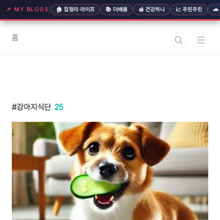
본문 바로가기
|
📌 MY BLOGS
🏠 집정리·라이프
📚 더배움
🍯 건강허니
📈 주린주린

홈
강아지식단
25