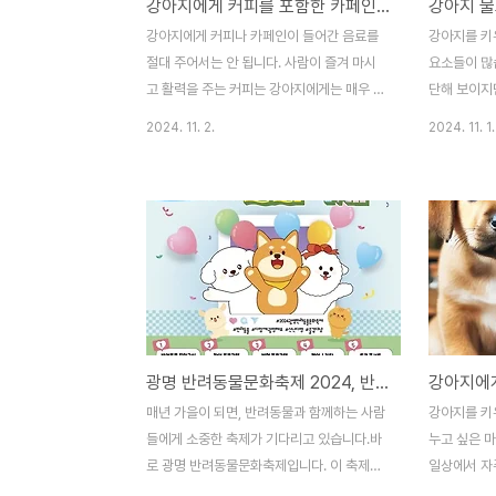
강아지에게 커피를 포함한 카페인이 들어간 음료는 절대 주어서는 안 됩니다
강아지에게 커피나 카페인이 들어간 음료를
강아지를 키
절대 주어서는 안 됩니다. 사람이 즐겨 마시
요소들이 많
고 활력을 주는 커피는 강아지에게는 매우 위
단해 보이지
험한 성분을 포함하고 있어, 소량이라도 중독
이 있는 중요
2024. 11. 2.
2024. 11. 1.
증상을 유발할 수 있기 때문입니다. 강아지가
강아지의 건
커피에 호기심을 보이더라도 절대 제공해서
을 하기 때
는 안 됩니다. 대신 강아지가 안전하게 즐길
것이 중요합
수 있는 대체 음료나 간식을 제공하는 것이
충분히 물을
좋습니다.강아지가 커피를 마시면 왜 위험한
느끼게 할 
가요?커피의 주요 성분인 카페인은 강아지의
생길 수 있
신경계에 빠르게 흡수되어 다양한 부작용을
물을 담아 놓
일으킬 수 있습니다. 사람에게 각성과 집중력
마시는 습관
을 높여주는 카페인은 강아지의 신체 구조상
요한 도구입니
광명 반려동물문화축제 2024, 반려동물과 함께하는 특별한 하루의 시작
해독 및 배출이 어려워 간과 신장에 큰 부담
와 안정성은
을 주며, 강아지가 이를 분해하거나 배출하는
덜 느끼게 하
매년 가을이 되면, 반려동물과 함께하는 사람
강아지를 키
능력이 인간보다 훨씬 낮습니다. 이는 특히
제를 예방하는
들에게 소중한 축제가 기다리고 있습니다.바
누고 싶은 
작은 체구의 강아지에게 더 ..
렇다면 강아지
로 광명 반려동물문화축제입니다. 이 축제는
일상에서 자
반려동물을 사랑하는 이들뿐만 아니라, 반려
지에게도 나