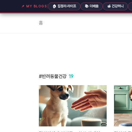
본문 바로가기
|
🏠 집정리·라이프
📚 더배움
🍯 건강허니
📌 MY BLOGS
홈
반려동물건강
19