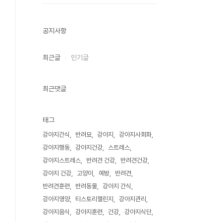
공지사항
최근글
인기글
최근댓글
태그
강아지간식
반려묘
강아지
강아지사회화
강아지행동
강아지건강
스트레스
강아지스트레스
반려견 건강
반려견건강
강아지 건강
고양이
예방
반려견
반려견훈련
반려동물
강아지 간식
강아지영양
티스토리챌린지
강아지관리
강아지음식
강아지훈련
건강
강아지식단