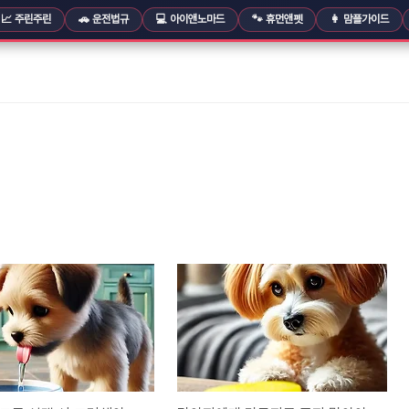
📈 주린주린
🚗 운전법규
💻 아이앤노마드
🐾 휴먼앤펫
👩 맘플가이드