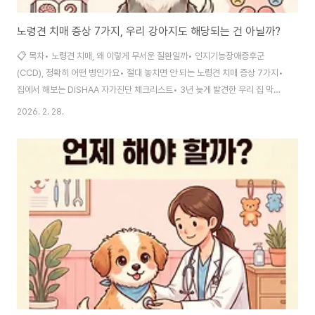
노령견 치매 증상 7가지, 우리 강아지도 해당되는 건 아닐까?
📋 목차• 노령견 치매, 왜 이렇게 무서운 질환일까• 인지기능장애증후군
(CCD), 정확히 어떤 병인가요• 절대 놓치면 안 되는 노령견 치매 증상 7가지•
집에서 해보는 DISHAA 자가진단 체크리스트• 3년 늦게 발견한 우리 집 막내,
직접 겪은 실패담• 수의사가 알려주는 치매 치료와 일상 관리법• 지금 당장 시
2026. 2. 28.
작하는 치매 예방 영양제와 식단• 자주 묻는 질문 FAQ"요즘 우리 강아지가 자
꾸 벽을 보고 멍하니 서 있어요." "밤마다 이유 없이 짖고 돌아다니는데, 혹시
치매인 걸까요?" 반려견과 10년 넘게 함께 살아온 보호자라면 한 번쯤 이런 불
안감에 잠 못 이룬 밤이 있었을 거예요. 저도 그랬거든요.실제로 11세 이상 노
령견의 약 50%에서 인지기능장애 임상 징후가 관찰된다는 통계가 있어요. 절
반이나..