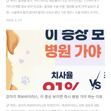
📋 목차• 슬개골 탈구, 우리 아이도 해당될까? 3초 자가진단법• 1기부터 4기
까지 단계별 증상 완전 비교표• 슬개골 수술 비용, 병원별 실제 견적 낱낱이 공
개• 수술해야 할까 말아야 할까? 수의사 판단 기준 정리• 수술 미루다 3기까지
악화된 보호자 실패 경험담• 수술 전후 홈케어와 단계별 재활 운동 루틴• 보호
2026. 2. 27.
자들이 가장 많이 묻는 슬개골 탈구 FAQ 30산책 도중 갑자기 "깽!" 하면서 뒷
다리를 번쩍 들어올리는 강아지를 보신 적 있으신가요? 잠깐 세 발로 걷다가 다
시 멀쩡하게 네 발로 뛰어다니니까 "괜찮은가 보다" 하고 넘기기 쉬운데요. 사
실 이 행동이야말로 슬개골 탈구의 가장 대표적인 초기 경고 신호거든요.저는
반려견 건강 콘텐츠를 10년 넘게 다뤄오면서 슬개골 탈구 관련 사연을 수백 건
이상 ..
강아지 파보바이러스, 이 증상 보이면 즉시 병원 가야 하는 이유
📋 목차• 강아지 파보바이러스란 무엇인가?• 파보바이러스 전파 경로와 생존