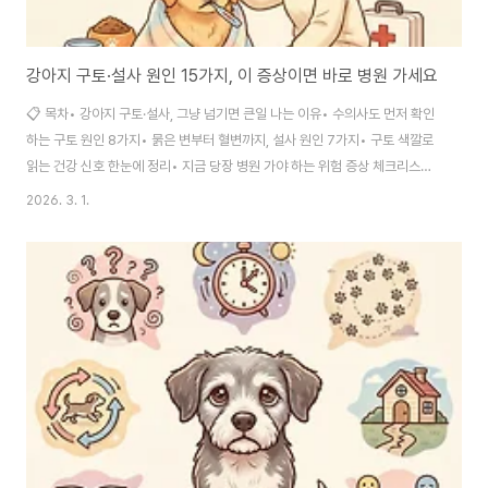
강아지 구토·설사 원인 15가지, 이 증상이면 바로 병원 가세요
📋 목차• 강아지 구토·설사, 그냥 넘기면 큰일 나는 이유• 수의사도 먼저 확인
하는 구토 원인 8가지• 묽은 변부터 혈변까지, 설사 원인 7가지• 구토 색깔로
읽는 건강 신호 한눈에 정리• 지금 당장 병원 가야 하는 위험 증상 체크리스트•
병원 가기 전 가정에서 할 수 있는 응급처치 5단계• "괜찮겠지" 방심했다가 입
2026. 3. 1.
원비 150만 원 낸 실패담• 자주 묻는 질문 FAQ새벽 3시, 갑자기 들리는 "우
웩" 소리에 벌떡 일어나 본 적 있으신가요? 저는 반려견과 5년을 함께하면서
이 소리에 잠이 깨는 횟수가 셀 수 없이 많았거든요. 처음엔 구토를 할 때마다
심장이 쿵 내려앉았고, 혈변을 발견한 날은 손이 덜덜 떨리면서 24시 동물병원
을 검색했던 기억이 생생해요.강아지의 구토와 설사는 반려생활에서 가장 빈번
하게..