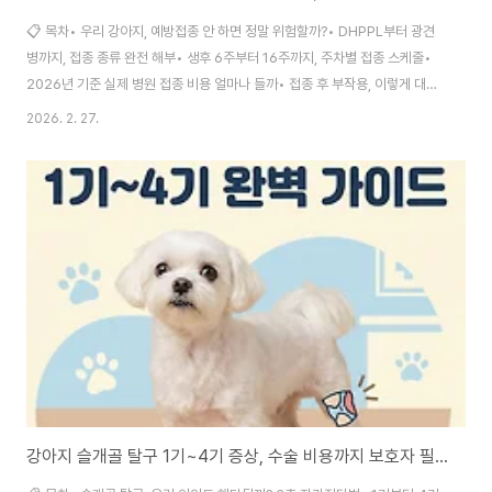
📋 목차• 우리 강아지, 예방접종 안 하면 정말 위험할까?• DHPPL부터 광견
병까지, 접종 종류 완전 해부• 생후 6주부터 16주까지, 주차별 접종 스케줄•
2026년 기준 실제 병원 접종 비용 얼마나 들까• 접종 후 부작용, 이렇게 대처
하면 됩니다• 매년 추가접종 꼭 해야 할까? 항체검사 활용법• 접종 시기 놓쳐
2026. 2. 27.
서 응급실 갔던 3년차 반려인 실패담• 자주 묻는 질문 FAQ강아지를 처음 데려
왔을 때 가장 먼저 머리를 복잡하게 만드는 게 바로 예방접종이더라고요.
DHPPL이 뭔지, 코로나 장염 백신은 또 뭔지, 켄넬코프는 왜 맞아야 하는 건지
도통 감이 안 잡혔거든요. 저도 3년 전 처음 반려견을 입양했을 때 동물병원에
서 설명을 들으면서도 머릿속이 하얘졌던 기억이 생생해요.그런데 예방접종을
제때 챙기지..
강아지 슬개골 탈구 1기~4기 증상, 수술 비용까지 보호자 필독 총정리