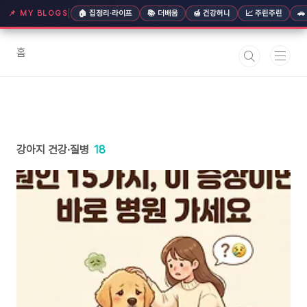
본문 바로가기
|
📌 MY BLOGS
🏠 집정리·라이프
📚 더배움
🍯 건강허니
📈 주린주린

홈
강아지 건강·질병
18