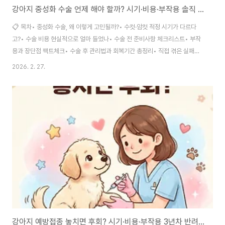
강아지 중성화 수술 언제 해야 할까? 시기·비용·부작용 솔직 후기
📋 목차• 중성화 수술, 왜 이렇게 고민될까?• 수컷·암컷 적정 시기가 다르다
고?• 수술 비용 현실적으로 얼마 들었나• 수술 전 준비사항 체크리스트• 부작
용과 장단점 팩트체크• 수술 후 관리법과 회복기간 총정리• 직접 겪은 실패담,
타이밍 놓쳤을 때 벌어진 일• 자주 묻는 질문 FAQ반려견을 키우면서 한 번쯤
2026. 2. 27.
은 "중성화 수술, 진짜 해야 하나?"라고 심각하게 고민해본 적 있으시죠? 저도
첫 아이 입양 후 6개월째 되던 날, 동물병원에서 수의사 선생님이 "이제 슬슬
중성화 시기예요"라고 했을 때 머릿속이 하얘졌거든요. 수술이라는 단어 자체
가 주는 무게감, 마취 부담, 혹시 성격이 변하면 어쩌지 하는 걱정까지 한꺼번에
밀려왔어요.그런데 막상 여러 병원을 돌아다니고, 수의학 논문도 찾아보고, 10
년 가까이 ..
강아지 예방접종 놓치면 후회? 시기·비용·부작용 3년차 반려인 실전 정리