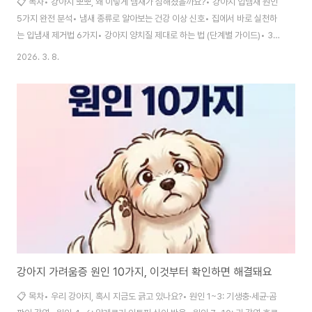
📋 목차• 강아지 뽀뽀, 왜 이렇게 냄새가 심해졌을까요?• 강아지 입냄새 원인
5가지 완전 분석• 냄새 종류로 알아보는 건강 이상 신호• 집에서 바로 실천하
는 입냄새 제거법 6가지• 강아지 양치질 제대로 하는 법 (단계별 가이드)• 3년
째 입냄새와 싸운 나의 실패 경험담• 구강케어 제품 비교 (덴탈껌 vs 구강청결
2026. 3. 8.
제 vs 스케일링)• 자주 묻는 질문 30가지 (FAQ)강아지 뽀뽀, 왜 이렇게 냄새
가 심해졌을까요?퇴근하고 돌아오면 어김없이 현관으로 달려오는 우리 강아
지. 반갑다고 얼굴에 혀를 갖다 대는 순간, 코를 찌르는 냄새에 나도 모르게 얼
굴을 피한 적 있으신가요? 처음에는 그냥 밥 냄새겠거니 넘겼는데, 시간이 지날
수록 점점 심해지는 게 느껴진다면 단순히 불쾌한 문제로만 볼 수 없어요.강아
지 입냄새는..
강아지 가려움증 원인 10가지, 이것부터 확인하면 해결돼요
📋 목차• 우리 강아지, 혹시 지금도 긁고 있나요?• 원인 1~3: 기생충·세균·곰