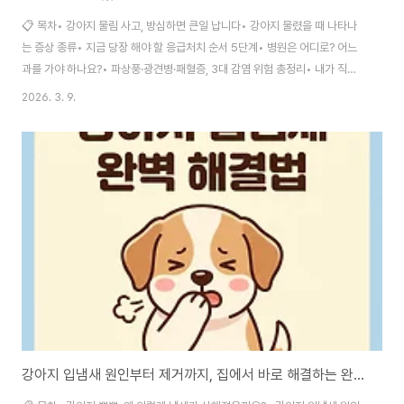
📋 목차• 강아지 물림 사고, 방심하면 큰일 납니다• 강아지 물렸을 때 나타나
는 증상 종류• 지금 당장 해야 할 응급처치 순서 5단계• 병원은 어디로? 어느
과를 가야 하나요?• 파상풍·광견병·패혈증, 3대 감염 위험 총정리• 내가 직접
겪은 실패담 – 이렇게 하면 안 돼요• 상처 심각도별 대처법 비교표• 다시는 물
2026. 3. 9.
리지 않으려면? 예방과 행동 교정• 자주 묻는 질문 FAQ 30가지😱 강아지 물
림 사고, 방심하면 큰일 납니다우리 집 강아지는 절대 안 문다고 생각하셨나요?
저도 그랬거든요. 그런데 현실은 다릅니다. 국내 연간 강아지 물림 사고는 수만
건에 달하며, 그 중 상당수가 '내가 아는 개'에게 물리는 경우예요. 산책 중 갑작
스러운 흥분, 식사 중 방해, 아픈 몸을 건드렸을 때 — 우리가 상상조차 ..
강아지 입냄새 원인부터 제거까지, 집에서 바로 해결하는 완벽 구강관리 실전법