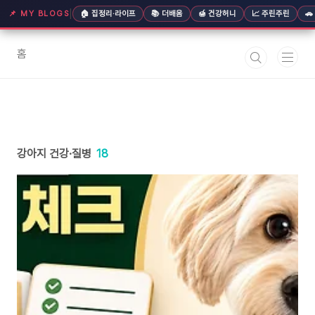
본문 바로가기
|
📌 MY BLOGS
🏠 집정리·라이프
📚 더배움
🍯 건강허니
📈 주린주린

홈
강아지 건강·질병
18