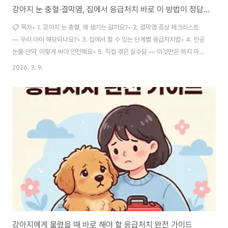
강아지 눈 충혈·결막염, 집에서 응급처치 바로 이 방법이 정답이었어요
📋 목차• 1. 강아지 눈 충혈, 왜 생기는 걸까요?• 2. 결막염 증상 체크리스트
— 우리 아이 해당되나요?• 3. 집에서 할 수 있는 단계별 응급처치법• 4. 인공
눈물·안약, 이렇게 써야 안전해요• 5. 직접 겪은 실수담 — 이것만은 하지 마세
요• 6. 언제 병원에 가야 할까? 위험 신호 총정리• 7. 자주 묻는 질문 FAQ 30
2026. 3. 9.
가지어느 날 아침, 강아지 눈이 빨갛게 충혈되어 있는 걸 발견하면 보호자 입장
에서 심장이 내려앉는 기분이거든요. "그냥 피곤한 건가?", "병원을 가야 하
나?" 하면서 인터넷을 뒤지다가 정작 지금 당장 해야 할 처치가 무엇인지 모르
는 분들이 정말 많더라고요.저는 말티푸 두 마리를 10년째 키우면서 결막염을
포함한 각종 눈 질환을 여러 번 경험해봤어요. 덕분에 어떤 게 응급이..
강아지에게 물렸을 때 바로 해야 할 응급처치 완전 가이드