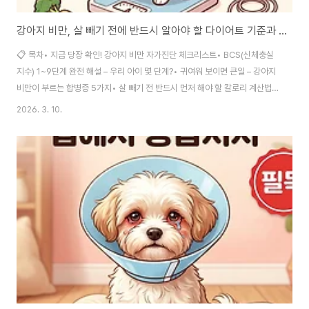
강아지 비만, 살 빼기 전에 반드시 알아야 할 다이어트 기준과 실전법
📋 목차• 지금 당장 확인! 강아지 비만 자가진단 체크리스트• BCS(신체충실
지수) 1~9단계 완전 해설 – 우리 아이 몇 단계?• 귀여워 보이면 큰일 – 강아지
비만이 부르는 합병증 5가지• 살 빼기 전 반드시 먼저 해야 할 칼로리 계산법
(RER·DER 공식)• 강아지 다이어트 식단 실전 가이드 – 사료·간식·채소 토핑
2026. 3. 10.
비율• 관절 망가뜨리지 않는 비만견 저강도 운동 루틴• 10번 실패하고 깨달은
강아지 다이어트 성공의 진짜 이유• 자주 묻는 질문 (FAQ) 30가지• 면책 조
항우리 강아지 배가 빵빵하게 나온 모습, 솔직히 귀엽다는 생각이 들었던 적 있
으시죠? 저도 그랬어요. 그런데 병원에서 수의사 선생님께 "현재 BCS 7단계
비만입니다. 이 상태로 5년 더 가면 슬개골 탈구가 거의 확실합니다"라..